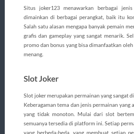
Situs joker123 menawarkan berbagai jenis
dimainkan di berbagai perangkat, baik itu k
Salah satu alasan mengapa banyak pemain memi
grafis dan gameplay yang sangat menarik. Sel
promo dan bonus yang bisa dimanfaatkan oleh
menang.
Slot Joker
Slot joker merupakan permainan yang sangat di
Keberagaman tema dan jenis permainan yang
yang tidak monoton. Mulai dari slot bertema
semuanya tersedia di platform ini. Setiap perm
yang berbeda-beda, yang membuat setiap pe