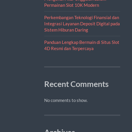
Permainan Slot 10K Modern
Perkembangan Teknologi Finansial dan
Integrasi Layanan Deposit Digital pada
Sistem Hiburan Daring
Panduan Lengkap Bermain di Situs Slot
4D Resmi dan Terpercaya
Recent Comments
No comments to show.