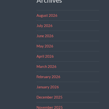
Archives
August 2026
July 2026
June 2026
May 2026
April 2026
March 2026
February 2026
January 2026
December 2025
November 2025