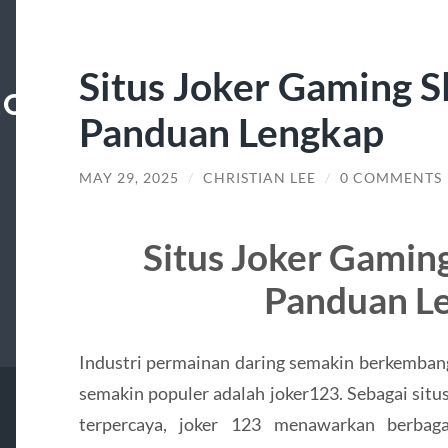
Situs Joker Gaming S
.COM
Panduan Lengkap
MAY 29, 2025
/
CHRISTIAN LEE
/
0 COMMENTS
Situs Joker Gaming
Panduan L
Industri permainan daring semakin berkembang
semakin populer adalah joker123. Sebagai situ
terpercaya, joker 123 menawarkan berbag