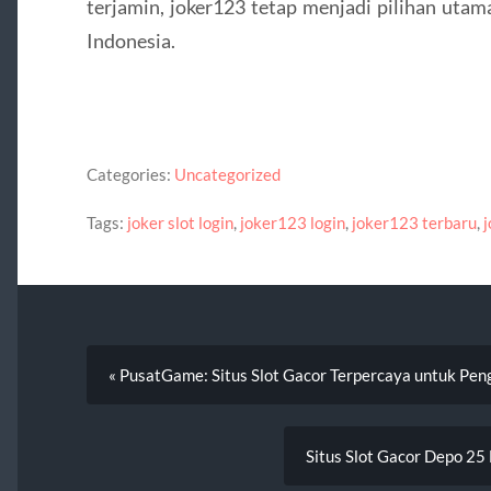
terjamin, joker123 tetap menjadi pilihan utama
Indonesia.
Categories:
Uncategorized
Tags:
joker slot login
,
joker123 login
,
joker123 terbaru
,
« PusatGame: Situs Slot Gacor Terpercaya untuk Pen
Situs Slot Gacor Depo 2