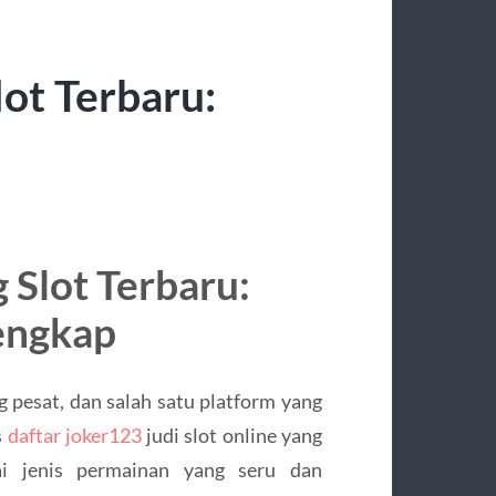
lot Terbaru:
 Slot Terbaru:
engkap
 pesat, dan salah satu platform yang
s
daftar joker123
judi slot online yang
ai jenis permainan yang seru dan