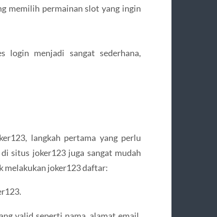
ung memilih permainan slot yang ingin
es login menjadi sangat sederhana,
ker123, langkah pertama yang perlu
 di situs joker123 juga sangat mudah
k melakukan joker123 daftar:
er123.
ang valid seperti nama, alamat email,