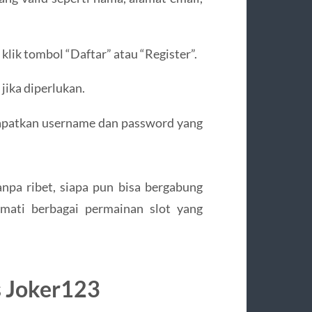
 klik tombol “Daftar” atau “Register”.
jika diperlukan.
dapatkan username dan password yang
npa ribet, siapa pun bisa bergabung
mati berbagai permainan slot yang
s Joker123