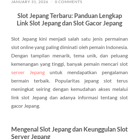
JANUARY 31, 2026
/
0 COMMENTS
Slot Jepang Terbaru: Panduan Lengkap
Link Slot Jepang dan Slot Gacor Jepang
Slot Jepang kini menjadi salah satu jenis permainan
slot online yang paling diminati oleh pemain Indonesia.
Dengan tampilan menarik, tema unik, dan peluang
kemenangan yang tinggi, banyak pemain mencari slot
server Jepang
untuk mendapatkan pengalaman
bermain terbaik. Popularitas jepang slot terus
meningkat seiring dengan kemudahan akses melalui
link slot Jepang dan adanya informasi tentang slot
gacor Jepang.
Mengenal Slot Jepang dan Keunggulan Slot
Server Jepang