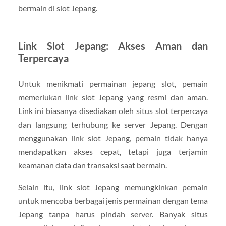
bermain di slot Jepang.
Link Slot Jepang: Akses Aman dan
Terpercaya
Untuk menikmati permainan jepang slot, pemain
memerlukan link slot Jepang yang resmi dan aman.
Link ini biasanya disediakan oleh situs slot terpercaya
dan langsung terhubung ke server Jepang. Dengan
menggunakan link slot Jepang, pemain tidak hanya
mendapatkan akses cepat, tetapi juga terjamin
keamanan data dan transaksi saat bermain.
Selain itu, link slot Jepang memungkinkan pemain
untuk mencoba berbagai jenis permainan dengan tema
Jepang tanpa harus pindah server. Banyak situs