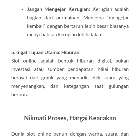
Jangan Mengejar Kerugian
: Kerugian adalah
bagian dari permainan. Mencoba “mengejar
kembali” dengan bertaruh lebih besar biasanya
menyebabkan kerugian lebih dalam.
5. Ingat Tujuan Utama: Hiburan
Slot online adalah bentuk hiburan digital, bukan
investasi atau sumber pendapatan. Nilai hiburan
berasal dari grafik yang menarik, efek suara yang
menyenangkan, dan ketegangan saat gulungan
berputar.
Nikmati Proses, Hargai Keacakan
Dunia slot online penuh dengan warna, suara, dan