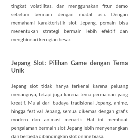
tingkat volatilitas, dan menggunakan fitur demo
sebelum bermain dengan modal asli. Dengan
memahami karakteristik slot Jepang, pemain bisa
menentukan strategi bermain lebih efektif dan
menghindari kerugian besar.
Jepang Slot: Pilihan Game dengan Tema
Unik
Jepang slot tidak hanya terkenal karena peluang
menangnya, tetapi juga karena tema permainan yang
kreatif. Mulai dari budaya tradisional Jepang, anime,
hingga festival Jepang, semua dikemas dengan grafis
modern dan animasi menarik. Hal ini membuat
pengalaman bermain slot Jepang lebih menyenangkan
dan berbeda dibandingkan slot online biasa.