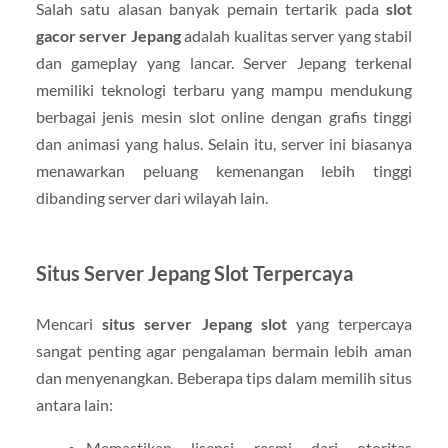
Salah satu alasan banyak pemain tertarik pada
slot
gacor server Jepang
adalah kualitas server yang stabil
dan gameplay yang lancar. Server Jepang terkenal
memiliki teknologi terbaru yang mampu mendukung
berbagai jenis mesin slot online dengan grafis tinggi
dan animasi yang halus. Selain itu, server ini biasanya
menawarkan peluang kemenangan lebih tinggi
dibanding server dari wilayah lain.
Situs Server Jepang Slot Terpercaya
Mencari
situs server Jepang slot
yang terpercaya
sangat penting agar pengalaman bermain lebih aman
dan menyenangkan. Beberapa tips dalam memilih situs
antara lain:
Memastikan lisensi resmi dari otoritas