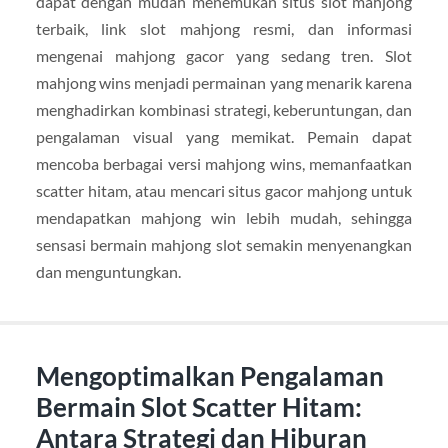
dapat dengan mudah menemukan situs slot mahjong
terbaik, link slot mahjong resmi, dan informasi
mengenai mahjong gacor yang sedang tren. Slot
mahjong wins menjadi permainan yang menarik karena
menghadirkan kombinasi strategi, keberuntungan, dan
pengalaman visual yang memikat. Pemain dapat
mencoba berbagai versi mahjong wins, memanfaatkan
scatter hitam, atau mencari situs gacor mahjong untuk
mendapatkan mahjong win lebih mudah, sehingga
sensasi bermain mahjong slot semakin menyenangkan
dan menguntungkan.
Mengoptimalkan Pengalaman
Bermain Slot Scatter Hitam:
Antara Strategi dan Hiburan