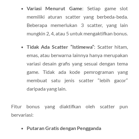
Variasi Menurut Game
: Setiap game slot
memiliki aturan scatter yang berbeda-beda.
Beberapa memerlukan 3 scatter, yang lain
mungkin 2, 4, atau 5 untuk mengaktifkan bonus.
Tidak Ada Scatter “Istimewa”
: Scatter hitam,
emas, atau berwarna lainnya hanya merupakan
variasi desain grafis yang sesuai dengan tema
game. Tidak ada kode pemrograman yang
membuat satu jenis scatter “lebih gacor”
daripada yang lain.
Fitur bonus yang diaktifkan oleh scatter pun
bervariasi:
Putaran Gratis dengan Pengganda