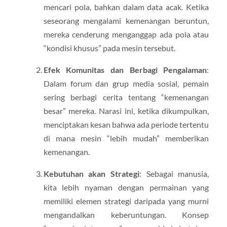
mencari pola, bahkan dalam data acak. Ketika
seseorang mengalami kemenangan beruntun,
mereka cenderung menganggap ada pola atau
“kondisi khusus” pada mesin tersebut.
Efek Komunitas dan Berbagi Pengalaman
:
Dalam forum dan grup media sosial, pemain
sering berbagi cerita tentang “kemenangan
besar” mereka. Narasi ini, ketika dikumpulkan,
menciptakan kesan bahwa ada periode tertentu
di mana mesin “lebih mudah” memberikan
kemenangan.
Kebutuhan akan Strategi
: Sebagai manusia,
kita lebih nyaman dengan permainan yang
memiliki elemen strategi daripada yang murni
mengandalkan keberuntungan. Konsep