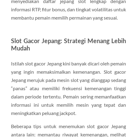
menyediakan daftar jepang slot lengkap dengan
informasi RTP, fitur bonus, dan tingkat volatilitas untuk
membantu pemain memilih permainan yang sesuai.
Slot Gacor Jepang: Strategi Menang Lebih
Mudah
Istilah slot gacor Jepang kini banyak dicari oleh pemain
yang ingin memaksimalkan kemenangan. Slot gacor
Jepang merujuk pada mesin slot yang dianggap sedang
“panas” atau memiliki frekuensi kemenangan tinggi
dalam periode tertentu. Pemain sering memanfaatkan
informasi ini untuk memilih mesin yang tepat dan
meningkatkan peluang jackpot.
Beberapa tips untuk menemukan slot gacor Jepang
antara lain: memantau riwayat kemenangan, melihat