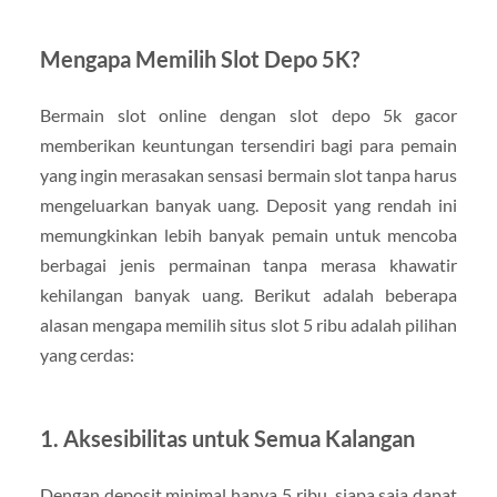
Mengapa Memilih Slot Depo 5K?
Bermain slot online dengan slot depo 5k gacor
memberikan keuntungan tersendiri bagi para pemain
yang ingin merasakan sensasi bermain slot tanpa harus
mengeluarkan banyak uang. Deposit yang rendah ini
memungkinkan lebih banyak pemain untuk mencoba
berbagai jenis permainan tanpa merasa khawatir
kehilangan banyak uang. Berikut adalah beberapa
alasan mengapa memilih situs slot 5 ribu adalah pilihan
yang cerdas:
1. Aksesibilitas untuk Semua Kalangan
Dengan deposit minimal hanya 5 ribu, siapa saja dapat