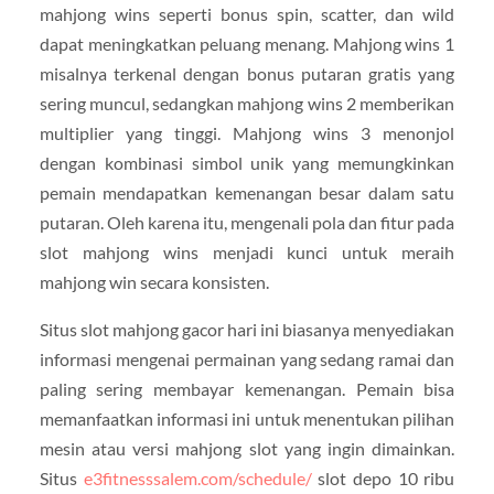
mahjong wins seperti bonus spin, scatter, dan wild
dapat meningkatkan peluang menang. Mahjong wins 1
misalnya terkenal dengan bonus putaran gratis yang
sering muncul, sedangkan mahjong wins 2 memberikan
multiplier yang tinggi. Mahjong wins 3 menonjol
dengan kombinasi simbol unik yang memungkinkan
pemain mendapatkan kemenangan besar dalam satu
putaran. Oleh karena itu, mengenali pola dan fitur pada
slot mahjong wins menjadi kunci untuk meraih
mahjong win secara konsisten.
Situs slot mahjong gacor hari ini biasanya menyediakan
informasi mengenai permainan yang sedang ramai dan
paling sering membayar kemenangan. Pemain bisa
memanfaatkan informasi ini untuk menentukan pilihan
mesin atau versi mahjong slot yang ingin dimainkan.
Situs
e3fitnesssalem.com/schedule/
slot depo 10 ribu