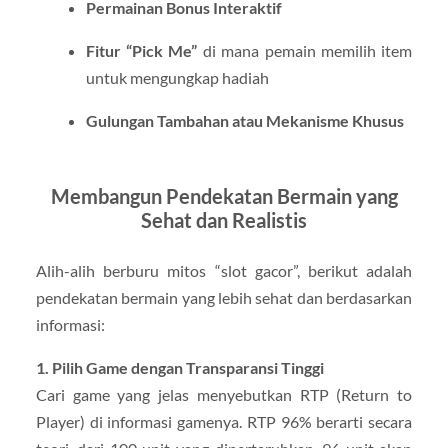
Permainan Bonus Interaktif
Fitur “Pick Me”
di mana pemain memilih item
untuk mengungkap hadiah
Gulungan Tambahan atau Mekanisme Khusus
Membangun Pendekatan Bermain yang
Sehat dan Realistis
Alih-alih berburu mitos “slot gacor”, berikut adalah
pendekatan bermain yang lebih sehat dan berdasarkan
informasi:
1. Pilih Game dengan Transparansi Tinggi
Cari game yang jelas menyebutkan RTP (Return to
Player) di informasi gamenya. RTP 96% berarti secara