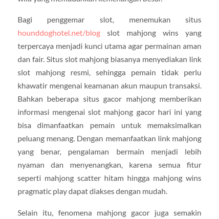
Bagi penggemar slot, menemukan situs
hounddoghotel.net/blog
slot mahjong wins yang
terpercaya menjadi kunci utama agar permainan aman
dan fair. Situs slot mahjong biasanya menyediakan link
slot mahjong resmi, sehingga pemain tidak perlu
khawatir mengenai keamanan akun maupun transaksi.
Bahkan beberapa situs gacor mahjong memberikan
informasi mengenai slot mahjong gacor hari ini yang
bisa dimanfaatkan pemain untuk memaksimalkan
peluang menang. Dengan memanfaatkan link mahjong
yang benar, pengalaman bermain menjadi lebih
nyaman dan menyenangkan, karena semua fitur
seperti mahjong scatter hitam hingga mahjong wins
pragmatic play dapat diakses dengan mudah.
Selain itu, fenomena mahjong gacor juga semakin