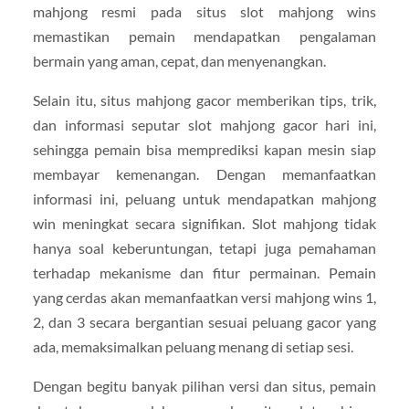
mahjong resmi pada situs slot mahjong wins
memastikan pemain mendapatkan pengalaman
bermain yang aman, cepat, dan menyenangkan.
Selain itu, situs mahjong gacor memberikan tips, trik,
dan informasi seputar slot mahjong gacor hari ini,
sehingga pemain bisa memprediksi kapan mesin siap
membayar kemenangan. Dengan memanfaatkan
informasi ini, peluang untuk mendapatkan mahjong
win meningkat secara signifikan. Slot mahjong tidak
hanya soal keberuntungan, tetapi juga pemahaman
terhadap mekanisme dan fitur permainan. Pemain
yang cerdas akan memanfaatkan versi mahjong wins 1,
2, dan 3 secara bergantian sesuai peluang gacor yang
ada, memaksimalkan peluang menang di setiap sesi.
Dengan begitu banyak pilihan versi dan situs, pemain