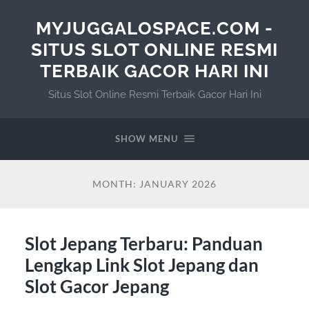
MYJUGGALOSPACE.COM -
SITUS SLOT ONLINE RESMI
TERBAIK GACOR HARI INI
Situs Slot Online Resmi Terbaik Gacor Hari Ini
SHOW MENU
MONTH:
JANUARY 2026
Slot Jepang Terbaru: Panduan
Lengkap Link Slot Jepang dan
Slot Gacor Jepang