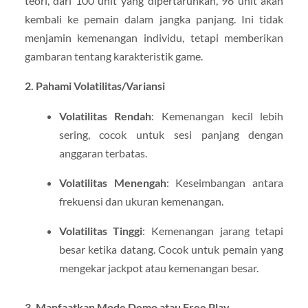
teori, dari 100 unit yang dipertaruhkan, 96 unit akan
kembali ke pemain dalam jangka panjang. Ini tidak
menjamin kemenangan individu, tetapi memberikan
gambaran tentang karakteristik game.
2. Pahami Volatilitas/Variansi
Volatilitas Rendah
: Kemenangan kecil lebih
sering, cocok untuk sesi panjang dengan
anggaran terbatas.
Volatilitas Menengah
: Keseimbangan antara
frekuensi dan ukuran kemenangan.
Volatilitas Tinggi
: Kemenangan jarang tetapi
besar ketika datang. Cocok untuk pemain yang
mengekar jackpot atau kemenangan besar.
3. Manfaatkan Mode Demo atau Free Play