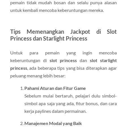
pemain tidak mudah bosan dan selalu punya alasan
untuk kembali mencoba keberuntungan mereka.
Tips Memenangkan Jackpot di Slot
Princess dan Starlight Princess
Untuk para pemain yang ingin mencoba
keberuntungan di
slot princess
dan
slot starlight
princess
, ada beberapa tips yang bisa diterapkan agar
peluang menang lebih besar:
Pahami Aturan dan Fitur Game
Sebelum mulai bertaruh, pelajari dulu simbol-
simbol apa saja yang ada, fitur bonus, dan cara
kerja paylines dalam permainan.
Manajemen Modal yang Baik