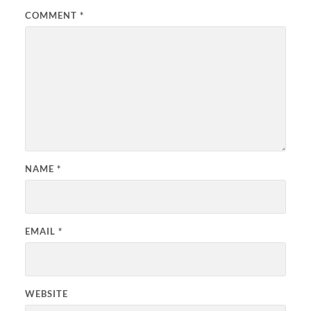
COMMENT
*
NAME
*
EMAIL
*
WEBSITE