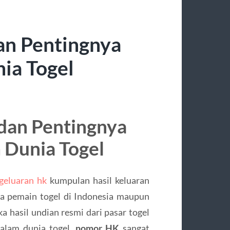
an Pentingnya
ia Togel
dan Pentingnya
Dunia Togel
geluaran hk
kumpulan hasil keluaran
ra pemain togel di Indonesia maupun
ka hasil undian resmi dari pasar togel
Dalam dunia togel,
nomor HK
sangat