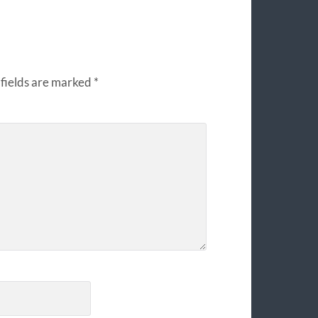
fields are marked
*