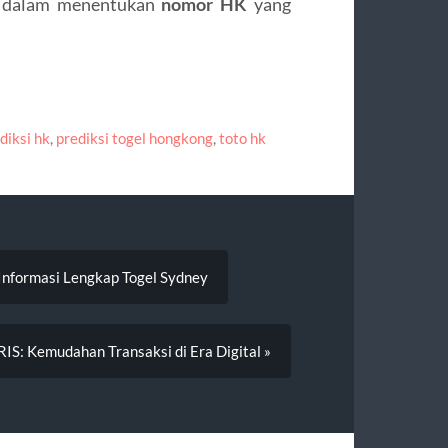
a dalam menentukan
nomor HK
yang
diksi hk
,
prediksi togel hongkong
,
toto hk
 Informasi Lengkap Togel Sydney
RIS: Kemudahan Transaksi di Era Digital »