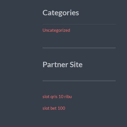
Categories
Uncategorized
Partner Site
slot qris 10 ribu
slot bet 100