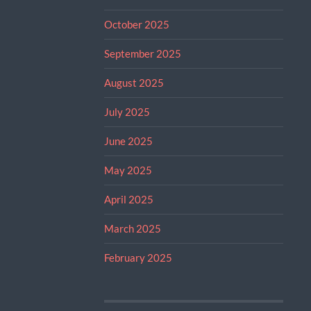
October 2025
September 2025
August 2025
July 2025
June 2025
May 2025
April 2025
March 2025
February 2025