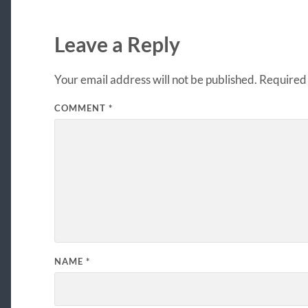
Leave a Reply
Your email address will not be published.
Required 
COMMENT
*
NAME
*