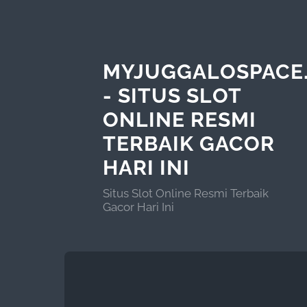
MYJUGGALOSPACE
- SITUS SLOT
ONLINE RESMI
TERBAIK GACOR
HARI INI
Situs Slot Online Resmi Terbaik
Gacor Hari Ini