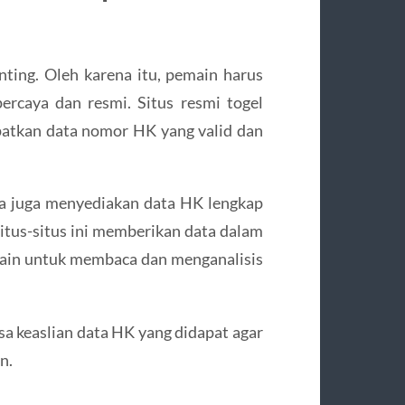
nting. Oleh karena itu, pemain harus
rcaya dan resmi. Situs resmi togel
atkan data nomor HK yang valid dan
aya juga menyediakan data HK lengkap
situs-situs ini memberikan data dalam
ain untuk membaca dan menganalisis
sa keaslian data HK yang didapat agar
n.