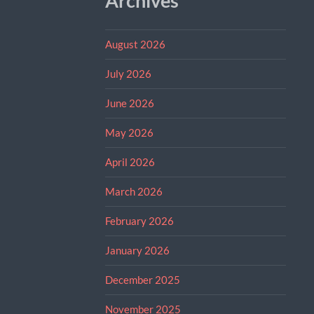
Archives
August 2026
July 2026
June 2026
May 2026
April 2026
March 2026
February 2026
January 2026
December 2025
November 2025