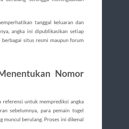
mperhatikan tanggal keluaran dan
ya, angka ini dipublikasikan setiap
i berbagai situs resmi maupun forum
 Menentukan Nomor
 referensi untuk memprediksi angka
ran sebelumnya, para pemain togel
 muncul berulang. Proses ini dikenal