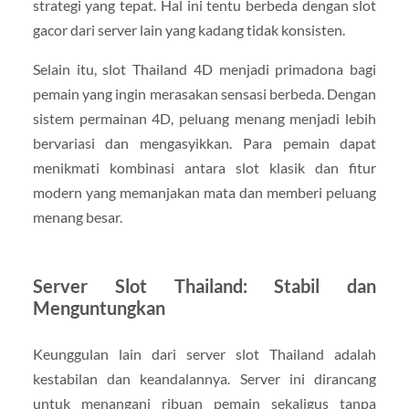
strategi yang tepat. Hal ini tentu berbeda dengan slot
gacor dari server lain yang kadang tidak konsisten.
Selain itu, slot Thailand 4D menjadi primadona bagi
pemain yang ingin merasakan sensasi berbeda. Dengan
sistem permainan 4D, peluang menang menjadi lebih
bervariasi dan mengasyikkan. Para pemain dapat
menikmati kombinasi antara slot klasik dan fitur
modern yang memanjakan mata dan memberi peluang
menang besar.
Server Slot Thailand: Stabil dan
Menguntungkan
Keunggulan lain dari server slot Thailand adalah
kestabilan dan keandalannya. Server ini dirancang
untuk menangani ribuan pemain sekaligus tanpa