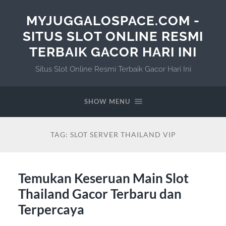
MYJUGGALOSPACE.COM -
SITUS SLOT ONLINE RESMI
TERBAIK GACOR HARI INI
Situs Slot Online Resmi Terbaik Gacor Hari Ini
SHOW MENU
TAG:
SLOT SERVER THAILAND VIP
Temukan Keseruan Main Slot
Thailand Gacor Terbaru dan
Terpercaya