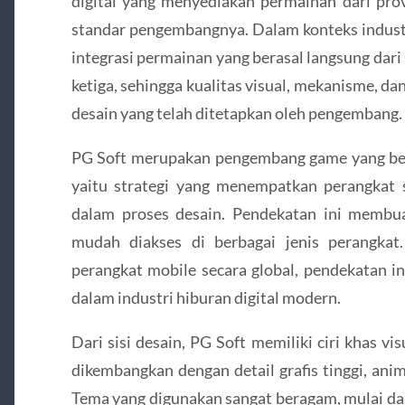
digital yang menyediakan permainan dari pro
standar pengembangnya. Dalam konteks industr
integrasi permainan yang berasal langsung dar
ketiga, sehingga kualitas visual, mekanisme, d
desain yang telah ditetapkan oleh pengembang.
PG Soft merupakan pengembang game yang berf
yaitu strategi yang menempatkan perangkat 
dalam proses desain. Pendekatan ini membuat
mudah diakses di berbagai jenis perangkat
perangkat mobile secara global, pendekatan in
dalam industri hiburan digital modern.
Dari sisi desain, PG Soft memiliki ciri khas v
dikembangkan dengan detail grafis tinggi, anim
Tema yang digunakan sangat beragam, mulai dar