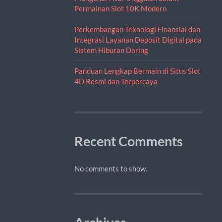
Permainan Slot 10K Modern
Perkembangan Teknologi Finansial dan
Integrasi Layanan Deposit Digital pada
Sistem Hiburan Daring
Panduan Lengkap Bermain di Situs Slot
4D Resmi dan Terpercaya
Recent Comments
No comments to show.