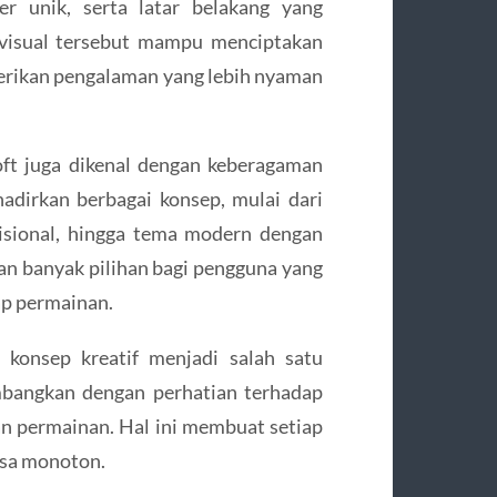
er unik, serta latar belakang yang
 visual tersebut mampu menciptakan
erikan pengalaman yang lebih nyaman
oft juga dikenal dengan keberagaman
adirkan berbagai konsep, mulai dari
disional, hingga tema modern dengan
an banyak pilihan bagi pengguna yang
ap permainan.
konsep kreatif menjadi salah satu
mbangkan dengan perhatian terhadap
gan permainan. Hal ini membuat setiap
rasa monoton.