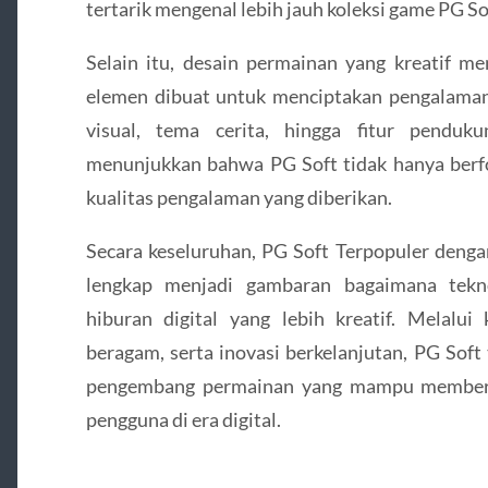
tertarik mengenal lebih jauh koleksi game PG So
Selain itu, desain permainan yang kreatif men
elemen dibuat untuk menciptakan pengalaman 
visual, tema cerita, hingga fitur penduk
menunjukkan bahwa PG Soft tidak hanya berfok
kualitas pengalaman yang diberikan.
Secara keseluruhan, PG Soft Terpopuler denga
lengkap menjadi gambaran bagaimana tekn
hiburan digital yang lebih kreatif. Melalui
beragam, serta inovasi berkelanjutan, PG Soft
pengembang permainan yang mampu memberi
pengguna di era digital.