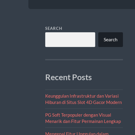
SEARCH
Search
Recent Posts
Keunggulan Infrastruktur dan Variasi
Hiburan di Situs Slot 4D Gacor Modern
PG Soft Terpopuler dengan Visual
Menarik dan Fitur Permainan Lengkap
Mengenal Fitur Unggulan dalam