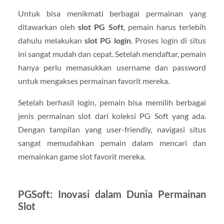
Untuk bisa menikmati berbagai permainan yang
ditawarkan oleh
slot PG Soft
, pemain harus terlebih
dahulu melakukan
slot PG login
. Proses login di situs
ini sangat mudah dan cepat. Setelah mendaftar, pemain
hanya perlu memasukkan username dan password
untuk mengakses permainan favorit mereka.
Setelah berhasil login, pemain bisa memilih berbagai
jenis permainan slot dari koleksi PG Soft yang ada.
Dengan tampilan yang user-friendly, navigasi situs
sangat memudahkan pemain dalam mencari dan
memainkan game slot favorit mereka.
PGSoft: Inovasi dalam Dunia Permainan
Slot