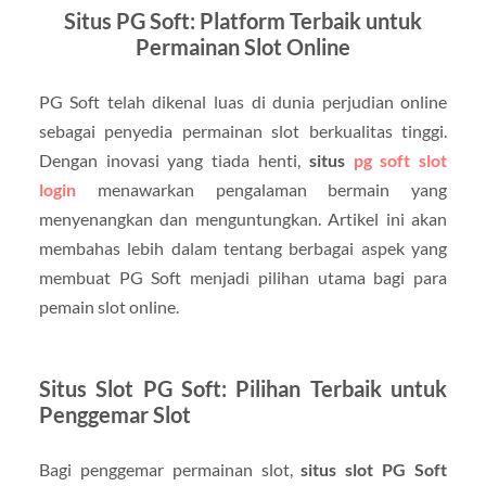
Situs PG Soft: Platform Terbaik untuk
Permainan Slot Online
PG Soft telah dikenal luas di dunia perjudian online
sebagai penyedia permainan slot berkualitas tinggi.
Dengan inovasi yang tiada henti,
situs
pg soft slot
login
menawarkan pengalaman bermain yang
menyenangkan dan menguntungkan. Artikel ini akan
membahas lebih dalam tentang berbagai aspek yang
membuat PG Soft menjadi pilihan utama bagi para
pemain slot online.
Situs Slot PG Soft: Pilihan Terbaik untuk
Penggemar Slot
Bagi penggemar permainan slot,
situs slot PG Soft