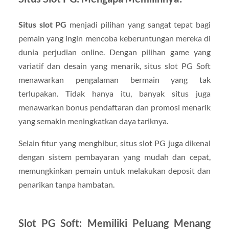
Situs slot PG
menjadi pilihan yang sangat tepat bagi
pemain yang ingin mencoba keberuntungan mereka di
dunia perjudian online. Dengan pilihan game yang
variatif dan desain yang menarik, situs slot PG Soft
menawarkan pengalaman bermain yang tak
terlupakan. Tidak hanya itu, banyak situs juga
menawarkan bonus pendaftaran dan promosi menarik
yang semakin meningkatkan daya tariknya.
Selain fitur yang menghibur, situs slot PG juga dikenal
dengan sistem pembayaran yang mudah dan cepat,
memungkinkan pemain untuk melakukan deposit dan
penarikan tanpa hambatan.
Slot PG Soft: Memiliki Peluang Menang