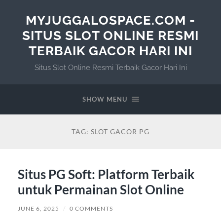
MYJUGGALOSPACE.COM -
SITUS SLOT ONLINE RESMI
TERBAIK GACOR HARI INI
Situs Slot Online Resmi Terbaik Gacor Hari Ini
SHOW MENU
TAG:
SLOT GACOR PG
Situs PG Soft: Platform Terbaik
untuk Permainan Slot Online
JUNE 6, 2025
/
0 COMMENTS