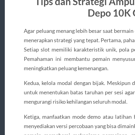
Tips dan Strategi Ampu
Depo 10K 
Agar peluang menang lebih besar saat bermain 
menerapkan strategi yang tepat. Pertama, pah
Setiap slot memiliki karakteristik unik, pola
Pemahaman ini membantu pemain menyusun s
meningkatkan peluang kemenangan.
Kedua, kelola modal dengan bijak. Meskipun d
untuk menentukan batas taruhan per sesi agar
mengurangi risiko kehilangan seluruh modal.
Ketiga, manfaatkan mode demo atau latihan b
menyediakan versi percobaan yang bisa dimai