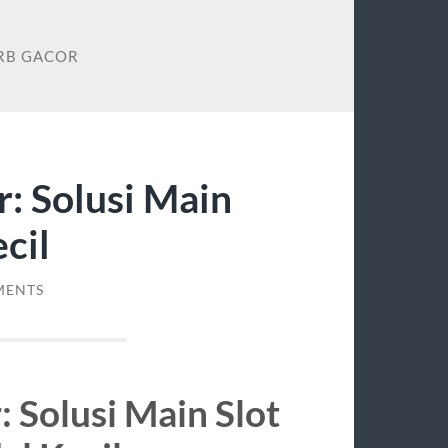
0RB GACOR
: Solusi Main
cil
MENTS
 Solusi Main Slot