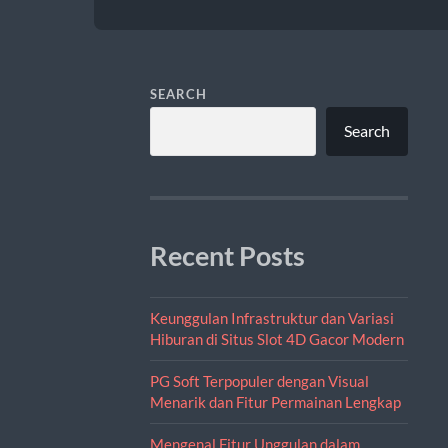
SEARCH
Search
Recent Posts
Keunggulan Infrastruktur dan Variasi
Hiburan di Situs Slot 4D Gacor Modern
PG Soft Terpopuler dengan Visual
Menarik dan Fitur Permainan Lengkap
Mengenal Fitur Unggulan dalam