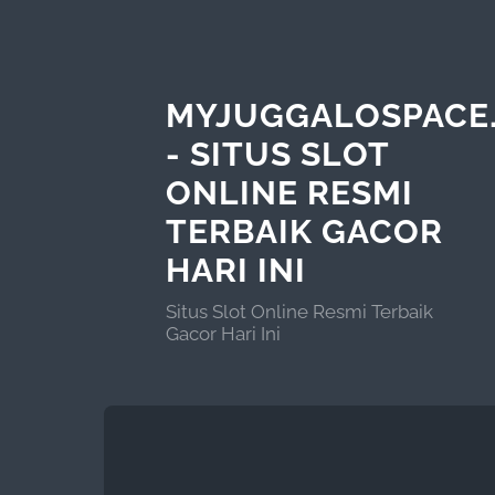
MYJUGGALOSPACE
- SITUS SLOT
ONLINE RESMI
TERBAIK GACOR
HARI INI
Situs Slot Online Resmi Terbaik
Gacor Hari Ini