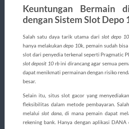
Keuntungan Bermain di
dengan Sistem Slot Depo
Salah satu daya tarik utama dari
slot depo 10
hanya melakukan
depo 10k
, pemain sudah bisa
slot dari penyedia terkenal seperti Pragmatic 
slot deposit 10 rb
ini dirancang agar semua pema
dapat menikmati permainan dengan risiko ren
besar.
Selain itu, situs slot gacor yang menyediaka
fleksibilitas dalam metode pembayaran. Sala
melalui
slot dana
, di mana pemain dapat me
rekening bank. Hanya dengan aplikasi DANA 