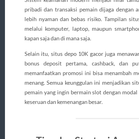
pribadi dan transaksi pemain dijaga denga
lebih nyaman dan bebas risiko. Tampilan sit
melalui komputer, laptop, maupun smartpho
kapan saja dan di mana saja.
Selain itu, situs depo 10K gacor juga menawa
bonus deposit pertama, cashback, dan pu
memanfaatkan promosi ini bisa menambah m
menang. Semua keunggulan ini menjadikan situ
pemain yang ingin bermain slot dengan modal
keseruan dan kemenangan besar.