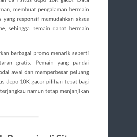
n aman, membuat pengalaman bermain
us yang responsif memudahkan akses
ne, sehingga pemain dapat bermain
rkan berbagai promo menarik seperti
taran gratis. Pemain yang pandai
odal awal dan memperbesar peluang
s depo 10K gacor pilihan tepat bagi
 terjangkau namun tetap menjanjikan