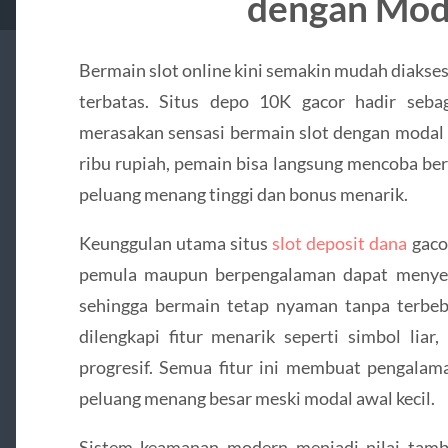
dengan Moda
Bermain slot online kini semakin mudah diakse
terbatas. Situs depo 10K gacor hadir seba
merasakan sensasi bermain slot dengan modal 
ribu rupiah, pemain bisa langsung mencoba be
peluang menang tinggi dan bonus menarik.
Keunggulan utama situs
slot deposit dana
gacor
pemula maupun berpengalaman dapat menyes
sehingga bermain tetap nyaman tanpa terbeb
dilengkapi fitur menarik seperti simbol liar,
progresif. Semua fitur ini membuat pengala
peluang menang besar meski modal awal kecil.
Sistem keamanan modern menjadi nilai tamb