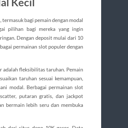
l Kecil
s, termasuk bagi pemain dengan modal
gai pilihan bagi mereka yang ingin
ringan. Dengan deposit mulai dari 10
rbagai permainan slot populer dengan
 adalah fleksibilitas taruhan. Pemain
uaikan taruhan sesuai kemampuan,
ani modal. Berbagai permainan slot
 scatter, putaran gratis, dan jackpot
man bermain lebih seru dan membuka
ah dari situs depo 10K gacor. Data