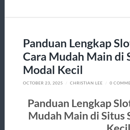
Panduan Lengkap Slo
Cara Mudah Main di S
Modal Kecil
OCTOBER 23, 2025
/
CHRISTIAN LEE
/
0 COMM
Panduan Lengkap Slo
Mudah Main di Situs 
Keci