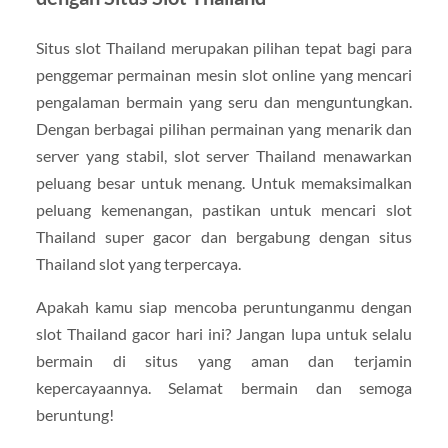
Situs slot Thailand merupakan pilihan tepat bagi para
penggemar permainan mesin slot online yang mencari
pengalaman bermain yang seru dan menguntungkan.
Dengan berbagai pilihan permainan yang menarik dan
server yang stabil, slot server Thailand menawarkan
peluang besar untuk menang. Untuk memaksimalkan
peluang kemenangan, pastikan untuk mencari slot
Thailand super gacor dan bergabung dengan situs
Thailand slot yang terpercaya.
Apakah kamu siap mencoba peruntunganmu dengan
slot Thailand gacor hari ini? Jangan lupa untuk selalu
bermain di situs yang aman dan terjamin
kepercayaannya. Selamat bermain dan semoga
beruntung!