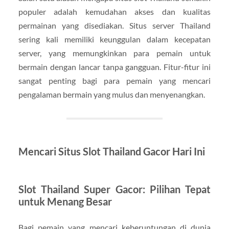
populer adalah kemudahan akses dan kualitas
permainan yang disediakan. Situs server Thailand
sering kali memiliki keunggulan dalam kecepatan
server, yang memungkinkan para pemain untuk
bermain dengan lancar tanpa gangguan. Fitur-fitur ini
sangat penting bagi para pemain yang mencari
pengalaman bermain yang mulus dan menyenangkan.
Mencari Situs Slot Thailand Gacor Hari Ini
Slot Thailand Super Gacor: Pilihan Tepat
untuk Menang Besar
Bagi pemain yang mencari keberuntungan di dunia