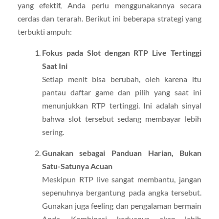
yang efektif, Anda perlu menggunakannya secara
cerdas dan terarah. Berikut ini beberapa strategi yang
terbukti ampuh:
Fokus pada Slot dengan RTP Live Tertinggi
Saat Ini
Setiap menit bisa berubah, oleh karena itu
pantau daftar game dan pilih yang saat ini
menunjukkan RTP tertinggi. Ini adalah sinyal
bahwa slot tersebut sedang membayar lebih
sering.
Gunakan sebagai Panduan Harian, Bukan
Satu-Satunya Acuan
Meskipun RTP live sangat membantu, jangan
sepenuhnya bergantung pada angka tersebut.
Gunakan juga feeling dan pengalaman bermain
Anda. Kombinasi keduanya akan lebih