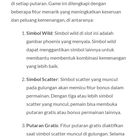
di setiap putaran. Game ini dilengkapi dengan
beberapa fitur menarik yang meningkatkan keseruan
dan peluang kemenangan, di antaranya:
Simbol Wild
: Simbol wild di slot ini adalah
gambar phoenix yang menyala. Simbol wild
dapat menggantikan simbol lainnya untuk
membantu membentuk kombinasi kemenangan
yang lebih baik.
Simbol Scatter
: Simbol scatter yang muncul
pada gulungan akan memicu fitur bonus dalam
permainan. Dengan tiga atau lebih simbol
scatter yang muncul, pemain bisa membuka
putaran gratis atau bonus permainan lainnya.
Putaran Gratis
: Fitur putaran gratis diaktifkan
saat simbol scatter muncul di gulungan. Selama