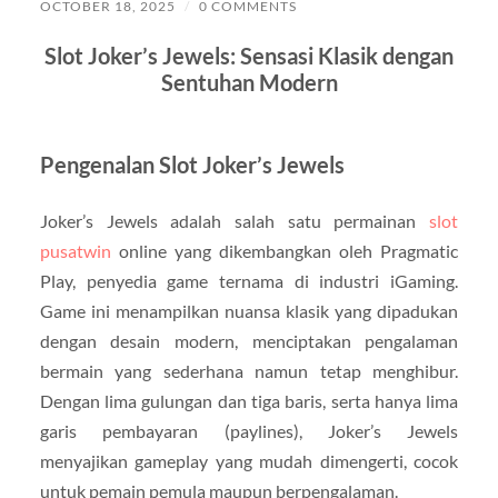
OCTOBER 18, 2025
/
0 COMMENTS
Slot Joker’s Jewels: Sensasi Klasik dengan
Sentuhan Modern
Pengenalan Slot Joker’s Jewels
Joker’s Jewels adalah salah satu permainan
slot
pusatwin
online yang dikembangkan oleh Pragmatic
Play, penyedia game ternama di industri iGaming.
Game ini menampilkan nuansa klasik yang dipadukan
dengan desain modern, menciptakan pengalaman
bermain yang sederhana namun tetap menghibur.
Dengan lima gulungan dan tiga baris, serta hanya lima
garis pembayaran (paylines), Joker’s Jewels
menyajikan gameplay yang mudah dimengerti, cocok
untuk pemain pemula maupun berpengalaman.