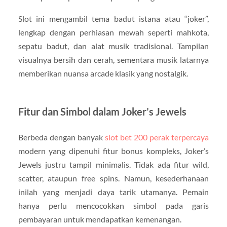
Slot ini mengambil tema badut istana atau “joker”,
lengkap dengan perhiasan mewah seperti mahkota,
sepatu badut, dan alat musik tradisional. Tampilan
visualnya bersih dan cerah, sementara musik latarnya
memberikan nuansa arcade klasik yang nostalgik.
Fitur dan Simbol dalam Joker’s Jewels
Berbeda dengan banyak
slot bet 200 perak terpercaya
modern yang dipenuhi fitur bonus kompleks, Joker’s
Jewels justru tampil minimalis. Tidak ada fitur wild,
scatter, ataupun free spins. Namun, kesederhanaan
inilah yang menjadi daya tarik utamanya. Pemain
hanya perlu mencocokkan simbol pada garis
pembayaran untuk mendapatkan kemenangan.