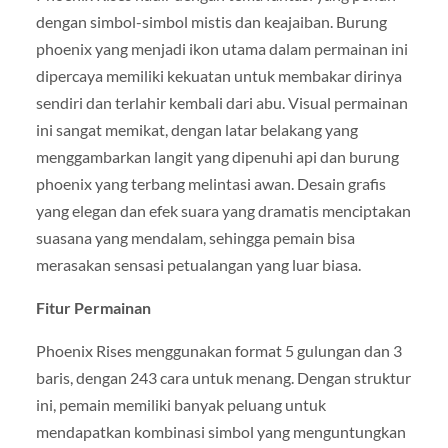
dengan simbol-simbol mistis dan keajaiban. Burung
phoenix yang menjadi ikon utama dalam permainan ini
dipercaya memiliki kekuatan untuk membakar dirinya
sendiri dan terlahir kembali dari abu. Visual permainan
ini sangat memikat, dengan latar belakang yang
menggambarkan langit yang dipenuhi api dan burung
phoenix yang terbang melintasi awan. Desain grafis
yang elegan dan efek suara yang dramatis menciptakan
suasana yang mendalam, sehingga pemain bisa
merasakan sensasi petualangan yang luar biasa.
Fitur Permainan
Phoenix Rises menggunakan format 5 gulungan dan 3
baris, dengan 243 cara untuk menang. Dengan struktur
ini, pemain memiliki banyak peluang untuk
mendapatkan kombinasi simbol yang menguntungkan