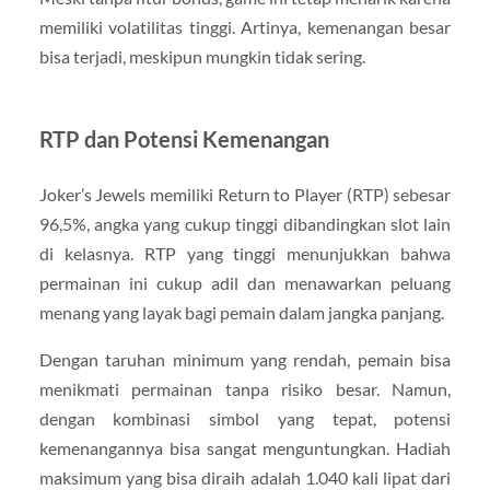
memiliki volatilitas tinggi. Artinya, kemenangan besar
bisa terjadi, meskipun mungkin tidak sering.
RTP dan Potensi Kemenangan
Joker’s Jewels memiliki Return to Player (RTP) sebesar
96,5%, angka yang cukup tinggi dibandingkan slot lain
di kelasnya. RTP yang tinggi menunjukkan bahwa
permainan ini cukup adil dan menawarkan peluang
menang yang layak bagi pemain dalam jangka panjang.
Dengan taruhan minimum yang rendah, pemain bisa
menikmati permainan tanpa risiko besar. Namun,
dengan kombinasi simbol yang tepat, potensi
kemenangannya bisa sangat menguntungkan. Hadiah
maksimum yang bisa diraih adalah 1.040 kali lipat dari