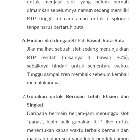
untuk menjajal slot yang belum pernah
dimainkan sebelumnya namun sedang memiliki
RTP tinggi. Ini cara aman untuk eksplorasi
tanpa harus bertaruh buta.
Hindari Slot dengan RTP di Bawah Rata-Rata
Jika melihat sebuah slot sedang menunjukkan
RTP rendah (misalnya di bawah 90%),
sebaiknya hindari untuk sementara waktu.
Tunggu sampai tren membaik sebelum kembali
memainkannya.
Gunakan untuk Bermain Lebih Efisien dan
Singkat
Daripada bermain berjam-jam menunggu slot
“panas”, lebih baik gunakan RTP live untuk
menentukan kapan waktu terbaik bermain dan
mainkan dalam sesi yang lebih pendek namun