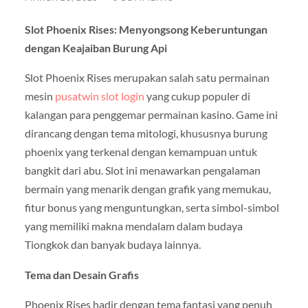
Slot Phoenix Rises: Menyongsong Keberuntungan
dengan Keajaiban Burung Api
Slot Phoenix Rises merupakan salah satu permainan
mesin
pusatwin slot login
yang cukup populer di
kalangan para penggemar permainan kasino. Game ini
dirancang dengan tema mitologi, khususnya burung
phoenix yang terkenal dengan kemampuan untuk
bangkit dari abu. Slot ini menawarkan pengalaman
bermain yang menarik dengan grafik yang memukau,
fitur bonus yang menguntungkan, serta simbol-simbol
yang memiliki makna mendalam dalam budaya
Tiongkok dan banyak budaya lainnya.
Tema dan Desain Grafis
Phoenix Rises hadir dengan tema fantasi yang penuh