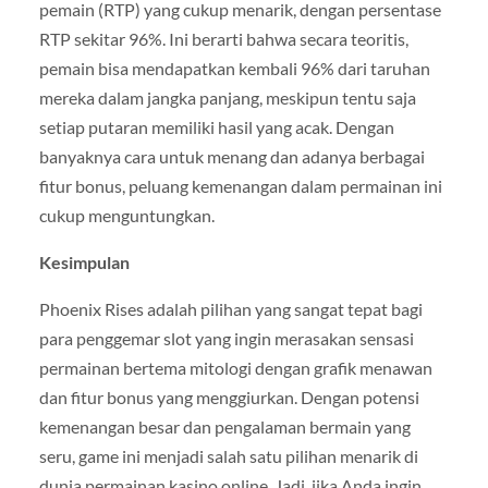
pemain (RTP) yang cukup menarik, dengan persentase
RTP sekitar 96%. Ini berarti bahwa secara teoritis,
pemain bisa mendapatkan kembali 96% dari taruhan
mereka dalam jangka panjang, meskipun tentu saja
setiap putaran memiliki hasil yang acak. Dengan
banyaknya cara untuk menang dan adanya berbagai
fitur bonus, peluang kemenangan dalam permainan ini
cukup menguntungkan.
Kesimpulan
Phoenix Rises adalah pilihan yang sangat tepat bagi
para penggemar slot yang ingin merasakan sensasi
permainan bertema mitologi dengan grafik menawan
dan fitur bonus yang menggiurkan. Dengan potensi
kemenangan besar dan pengalaman bermain yang
seru, game ini menjadi salah satu pilihan menarik di
dunia permainan kasino online. Jadi, jika Anda ingin