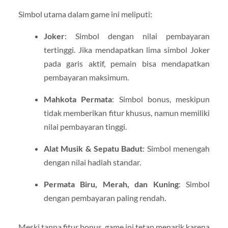
Simbol utama dalam game ini meliputi:
Joker
: Simbol dengan nilai pembayaran
tertinggi. Jika mendapatkan lima simbol Joker
pada garis aktif, pemain bisa mendapatkan
pembayaran maksimum.
Mahkota Permata
: Simbol bonus, meskipun
tidak memberikan fitur khusus, namun memiliki
nilai pembayaran tinggi.
Alat Musik & Sepatu Badut
: Simbol menengah
dengan nilai hadiah standar.
Permata Biru, Merah, dan Kuning
: Simbol
dengan pembayaran paling rendah.
Meski tanpa fitur bonus, game ini tetap menarik karena