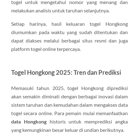
togel untuk mengetahui nomor yang menang dan
melakukan analisis untuk taruhan selanjutnya.
Setiap harinya, hasil keluaran togel Hongkong
diumumkan pada waktu yang sudah ditentukan dan
dapat diakses melalui berbagai situs resmi dan juga
platform togel online terpercaya.
Togel Hongkong 2025: Tren dan Prediksi
Memasuki tahun 2025, togel Hongkong diprediksi
akan semakin diminati dengan berbagai inovasi dalam
sistem taruhan dan kemudahan dalam mengakses data
togel secara online. Para pemain mulai memanfaatkan
data Hongkong
historis untuk memprediksi angka
yang kemungkinan besar keluar di undian berikutnya.