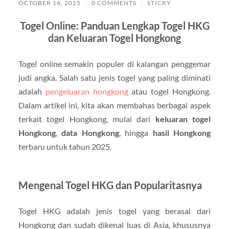
OCTOBER 16, 2025
/
0 COMMENTS
/
STICKY
Togel Online: Panduan Lengkap Togel HKG
dan Keluaran Togel Hongkong
Togel online semakin populer di kalangan penggemar
judi angka. Salah satu jenis togel yang paling diminati
adalah
pengeluaran hongkong
atau togel Hongkong.
Dalam artikel ini, kita akan membahas berbagai aspek
terkait togel Hongkong, mulai dari
keluaran togel
Hongkong
,
data Hongkong
, hingga
hasil Hongkong
terbaru untuk tahun 2025.
Mengenal Togel HKG dan Popularitasnya
Togel HKG adalah jenis togel yang berasal dari
Hongkong dan sudah dikenal luas di Asia, khususnya