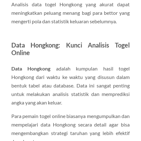
Analisis data togel Hongkong yang akurat dapat
meningkatkan peluang menang bagi para bettor yang
mengerti pola dan statistik keluaran sebelumnya.
Data Hongkong: Kunci Analisis Togel
Online
Data Hongkong
adalah kumpulan hasil togel
Hongkong dari waktu ke waktu yang disusun dalam
bentuk tabel atau database. Data ini sangat penting
untuk melakukan analisis statistik dan memprediksi
angka yang akan keluar.
Para pemain togel online biasanya mengumpulkan dan
mempelajari data Hongkong secara detail agar bisa
mengembangkan strategi taruhan yang lebih efektif