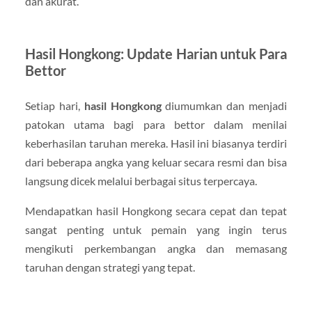
dan akurat.
Hasil Hongkong: Update Harian untuk Para
Bettor
Setiap hari,
hasil Hongkong
diumumkan dan menjadi
patokan utama bagi para bettor dalam menilai
keberhasilan taruhan mereka. Hasil ini biasanya terdiri
dari beberapa angka yang keluar secara resmi dan bisa
langsung dicek melalui berbagai situs terpercaya.
Mendapatkan hasil Hongkong secara cepat dan tepat
sangat penting untuk pemain yang ingin terus
mengikuti perkembangan angka dan memasang
taruhan dengan strategi yang tepat.