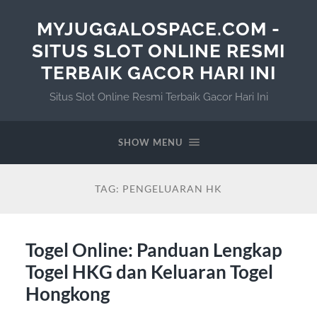
MYJUGGALOSPACE.COM -
SITUS SLOT ONLINE RESMI
TERBAIK GACOR HARI INI
Situs Slot Online Resmi Terbaik Gacor Hari Ini
SHOW MENU
TAG:
PENGELUARAN HK
Togel Online: Panduan Lengkap
Togel HKG dan Keluaran Togel
Hongkong