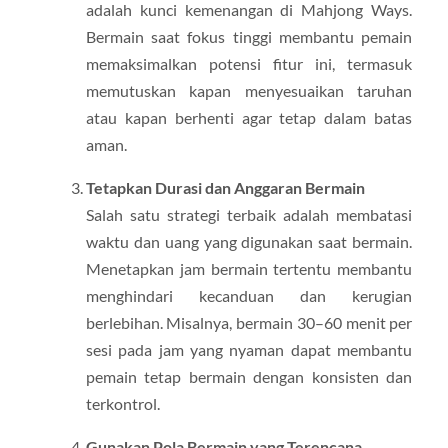
adalah kunci kemenangan di Mahjong Ways.
Bermain saat fokus tinggi membantu pemain
memaksimalkan potensi fitur ini, termasuk
memutuskan kapan menyesuaikan taruhan
atau kapan berhenti agar tetap dalam batas
aman.
Tetapkan Durasi dan Anggaran Bermain
Salah satu strategi terbaik adalah membatasi
waktu dan uang yang digunakan saat bermain.
Menetapkan jam bermain tertentu membantu
menghindari kecanduan dan kerugian
berlebihan. Misalnya, bermain 30–60 menit per
sesi pada jam yang nyaman dapat membantu
pemain tetap bermain dengan konsisten dan
terkontrol.
Gunakan Pola Bermain yang Terencana