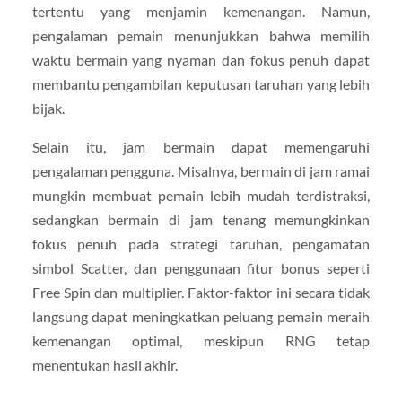
tertentu yang menjamin kemenangan. Namun,
pengalaman pemain menunjukkan bahwa memilih
waktu bermain yang nyaman dan fokus penuh dapat
membantu pengambilan keputusan taruhan yang lebih
bijak.
Selain itu, jam bermain dapat memengaruhi
pengalaman pengguna. Misalnya, bermain di jam ramai
mungkin membuat pemain lebih mudah terdistraksi,
sedangkan bermain di jam tenang memungkinkan
fokus penuh pada strategi taruhan, pengamatan
simbol Scatter, dan penggunaan fitur bonus seperti
Free Spin dan multiplier. Faktor-faktor ini secara tidak
langsung dapat meningkatkan peluang pemain meraih
kemenangan optimal, meskipun RNG tetap
menentukan hasil akhir.