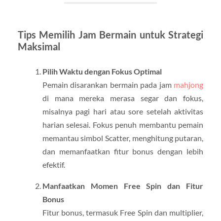
Tips Memilih Jam Bermain untuk Strategi
Maksimal
Pilih Waktu dengan Fokus Optimal
Pemain disarankan bermain pada jam
mahjong
di mana mereka merasa segar dan fokus,
misalnya pagi hari atau sore setelah aktivitas
harian selesai. Fokus penuh membantu pemain
memantau simbol Scatter, menghitung putaran,
dan memanfaatkan fitur bonus dengan lebih
efektif.
Manfaatkan Momen Free Spin dan Fitur
Bonus
Fitur bonus, termasuk Free Spin dan multiplier,