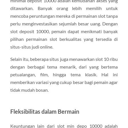
minimal deposit 10000 adalah kemudahan akses yang
ditawarkan. Banyak orang lebih memilih untuk
mencoba peruntungan mereka di permainan slot tanpa
perlu menginvestasikan sejumlah besar uang. Dengan
slot deposit 10000, pemain dapat menikmati banyak
pilihan permainan slot berkualitas yang tersedia di
situs-situs judi online.
Selain itu, beberapa situs juga menawarkan slot 10 ribu
dengan berbagai tema menarik, dari yang bertema
petualangan, film, hingga tema klasik. Hal ini
memberikan variasi yang cukup besar bagi pemain agar
tidak mudah bosan.
Fleksibilitas dalam Bermain
Keuntungan lain dari slot min depo 10000 adalah