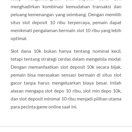
menghadirkan kombinasi kemudahan transaksi dan
peluang kemenangan yang seimbang. Dengan memilih
situs slot deposit 10 ribu terpercaya, pemain dapat
menikmati pengalaman bermain slot 10 ribu yang lebih
optimal.
Slot dana 10k bukan hanya tentang nominal kecil,
tetapi tentang strategi cerdas dalam mengelola modal.
Dengan memanfaatkan slot deposit 10k secara bijak,
pemain bisa merasakan sensasi bermain di situs slot
gacor tanpa harus mengeluarkan biaya besar. Inilah
alasan mengapa slot depo 10 ribu, slot min depo 10k,
dan slot deposit minimal 10 ribu menjadi pilihan utama
para pecinta game online saat ini.