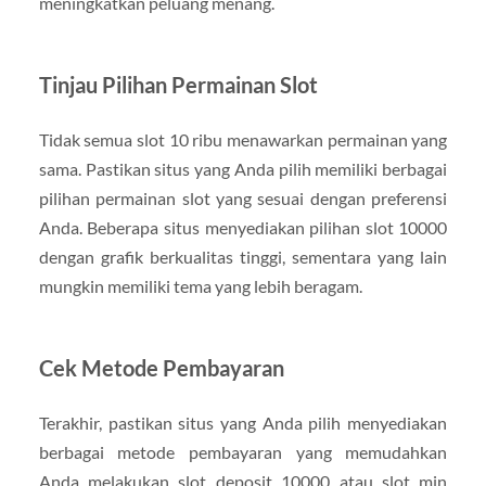
meningkatkan peluang menang.
Tinjau Pilihan Permainan Slot
Tidak semua slot 10 ribu menawarkan permainan yang
sama. Pastikan situs yang Anda pilih memiliki berbagai
pilihan permainan slot yang sesuai dengan preferensi
Anda. Beberapa situs menyediakan pilihan slot 10000
dengan grafik berkualitas tinggi, sementara yang lain
mungkin memiliki tema yang lebih beragam.
Cek Metode Pembayaran
Terakhir, pastikan situs yang Anda pilih menyediakan
berbagai metode pembayaran yang memudahkan
Anda melakukan slot deposit 10000 atau slot min