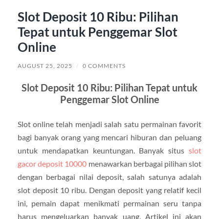
Slot Deposit 10 Ribu: Pilihan
Tepat untuk Penggemar Slot
Online
AUGUST 25, 2025
/
0 COMMENTS
Slot Deposit 10 Ribu: Pilihan Tepat untuk
Penggemar Slot Online
Slot online telah menjadi salah satu permainan favorit
bagi banyak orang yang mencari hiburan dan peluang
untuk mendapatkan keuntungan. Banyak situs
slot
gacor deposit 10000
menawarkan berbagai pilihan slot
dengan berbagai nilai deposit, salah satunya adalah
slot deposit 10 ribu. Dengan deposit yang relatif kecil
ini, pemain dapat menikmati permainan seru tanpa
harus mengeluarkan banyak uang. Artikel ini akan