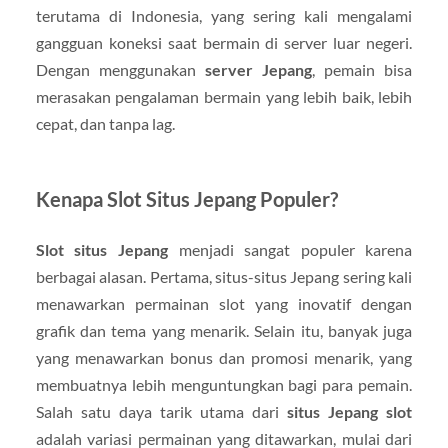
terutama di Indonesia, yang sering kali mengalami
gangguan koneksi saat bermain di server luar negeri.
Dengan menggunakan
server Jepang
, pemain bisa
merasakan pengalaman bermain yang lebih baik, lebih
cepat, dan tanpa lag.
Kenapa Slot Situs Jepang Populer?
Slot situs Jepang
menjadi sangat populer karena
berbagai alasan. Pertama, situs-situs Jepang sering kali
menawarkan permainan slot yang inovatif dengan
grafik dan tema yang menarik. Selain itu, banyak juga
yang menawarkan bonus dan promosi menarik, yang
membuatnya lebih menguntungkan bagi para pemain.
Salah satu daya tarik utama dari
situs Jepang slot
adalah variasi permainan yang ditawarkan, mulai dari