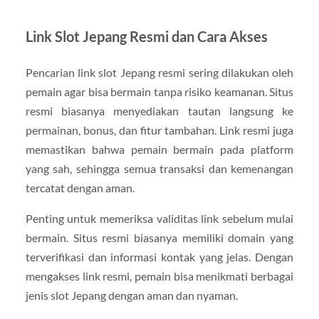
Link Slot Jepang Resmi dan Cara Akses
Pencarian link slot Jepang resmi sering dilakukan oleh
pemain agar bisa bermain tanpa risiko keamanan. Situs
resmi biasanya menyediakan tautan langsung ke
permainan, bonus, dan fitur tambahan. Link resmi juga
memastikan bahwa pemain bermain pada platform
yang sah, sehingga semua transaksi dan kemenangan
tercatat dengan aman.
Penting untuk memeriksa validitas link sebelum mulai
bermain. Situs resmi biasanya memiliki domain yang
terverifikasi dan informasi kontak yang jelas. Dengan
mengakses link resmi, pemain bisa menikmati berbagai
jenis slot Jepang dengan aman dan nyaman.