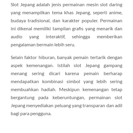
Slot Jepang adalah jenis permainan mesin slot daring
yang menampilkan tema khas Jepang, seperti anime,
budaya tradisional, dan karakter populer. Permainan
ini dikenal memiliki tampilan grafis yang menarik dan
audio yang interaktif, sehingga memberikan
pengalaman bermain lebih seru.
Selain faktor hiburan, banyak pemain tertarik dengan
aspek kemenangan. Istilah slot Jepang gampang
menang sering dicari karena pemain berharap
mendapatkan kombinasi simbol yang lebih sering
membuahkan hadiah. Meskipun kemenangan tetap
bergantung pada keberuntungan, permainan slot
Jepang menyediakan peluang yang transparan dan adil
bagi para pengguna.