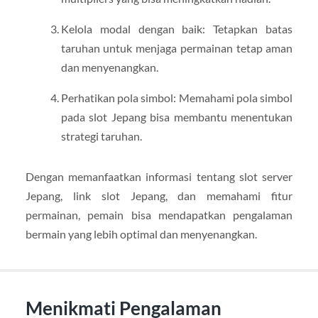
Kelola modal dengan baik: Tetapkan batas
taruhan untuk menjaga permainan tetap aman
dan menyenangkan.
Perhatikan pola simbol: Memahami pola simbol
pada slot Jepang bisa membantu menentukan
strategi taruhan.
Dengan memanfaatkan informasi tentang slot server
Jepang, link slot Jepang, dan memahami fitur
permainan, pemain bisa mendapatkan pengalaman
bermain yang lebih optimal dan menyenangkan.
Menikmati Pengalaman