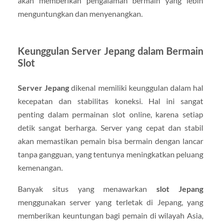
akan memberikan pengalaman bermain yang lebih
menguntungkan dan menyenangkan.
Keunggulan Server Jepang dalam Bermain
Slot
Server Jepang
dikenal memiliki keunggulan dalam hal
kecepatan dan stabilitas koneksi. Hal ini sangat
penting dalam permainan slot online, karena setiap
detik sangat berharga. Server yang cepat dan stabil
akan memastikan pemain bisa bermain dengan lancar
tanpa gangguan, yang tentunya meningkatkan peluang
kemenangan.
Banyak situs yang menawarkan
slot Jepang
menggunakan server yang terletak di Jepang, yang
memberikan keuntungan bagi pemain di wilayah Asia,