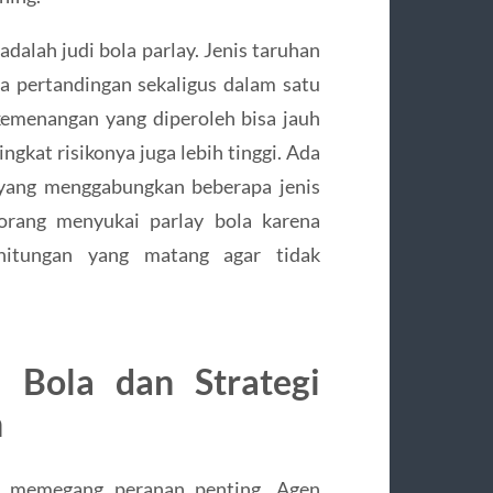
adalah judi bola parlay. Jenis taruhan
 pertandingan sekaligus dalam satu
 kemenangan yang diperoleh bisa jauh
ngkat risikonya juga lebih tinggi. Ada
, yang menggabungkan beberapa jenis
orang menyukai parlay bola karena
rhitungan yang matang agar tidak
 Bola dan Strategi
n
la memegang peranan penting. Agen