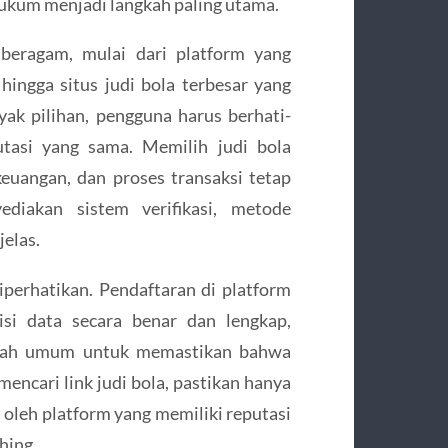
ukum menjadi langkah paling utama.
 beragam, mulai dari platform yang
ingga situs judi bola terbesar yang
k pilihan, pengguna harus berhati-
utasi yang sama. Memilih judi bola
keuangan, dan proses transaksi tetap
ediakan sistem verifikasi, metode
elas.
 diperhatikan. Pendaftaran di platform
i data secara benar dan lengkap,
angkah umum untuk memastikan bahwa
ncari link judi bola, pastikan hanya
 oleh platform yang memiliki reputasi
hing.