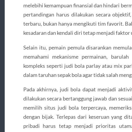
melebihi kemampuan finansial dan hindari berm
pertandingan harus dilakukan secara objektif,
terbaru, bukan hanya mengikuti tim favorit. Ba
kesadaran dan kendali diri tetap menjadi faktor
Selain itu, pemain pemula disarankan memula
memahami mekanisme permainan, barulah m
kompleks seperti judi bola parlay atau mix parl
dalam taruhan sepak bola agar tidak salah men
Pada akhirnya, judi bola dapat menjadi aktiv
dilakukan secara bertanggung jawab dan sesuai
memilih situs judi bola terpercaya, memeriks
dengan bijak. Terlepas dari keseruan yang d
pribadi harus tetap menjadi prioritas ut