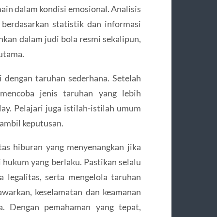
ain dalam kondisi emosional. Analisis
 berdasarkan statistik dan informasi
hkan dalam judi bola resmi sekalipun,
 utama.
i dengan taruhan sederhana. Setelah
encoba jenis taruhan yang lebih
ay. Pelajari juga istilah-istilah umum
gambil keputusan.
itas hiburan yang menyenangkan jika
 hukum yang berlaku. Pastikan selalu
a legalitas, serta mengelola taruhan
itawarkan, keselamatan dan keamanan
ama. Dengan pemahaman yang tepat,