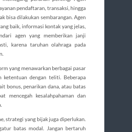
ayanan pendaftaran, transaksi, hingga
ak bisa dilakukan sembarangan. Agen
ang baik, informasi kontak yang jelas,
indari agen yang memberikan janji
sti, karena taruhan olahraga pada
n.
atform yang menawarkan berbagai pasar
 ketentuan dengan teliti. Beberapa
it bonus, penarikan dana, atau batas
pat mencegah kesalahpahaman dan
.
, strategi yang bijak juga diperlukan.
gatur batas modal. Jangan bertaruh