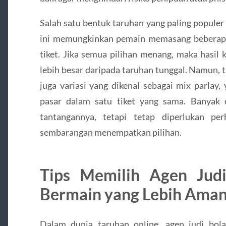
Salah satu bentuk taruhan yang paling populer 
ini memungkinkan pemain memasang beberapa
tiket. Jika semua pilihan menang, maka hasil
lebih besar daripada taruhan tunggal. Namun, ti
juga variasi yang dikenal sebagai mix parlay
pasar dalam satu tiket yang sama. Banyak 
tantangannya, tetapi tetap diperlukan pe
sembarangan menempatkan pilihan.
Tips Memilih Agen Judi
Bermain yang Lebih Ama
Dalam dunia taruhan online, agen judi bo