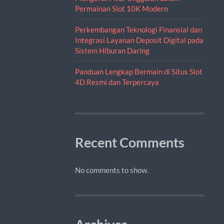
Permainan Slot 10K Modern
Perkembangan Teknologi Finansial dan
Integrasi Layanan Deposit Digital pada
Sistem Hiburan Daring
Panduan Lengkap Bermain di Situs Slot
4D Resmi dan Terpercaya
Recent Comments
No comments to show.