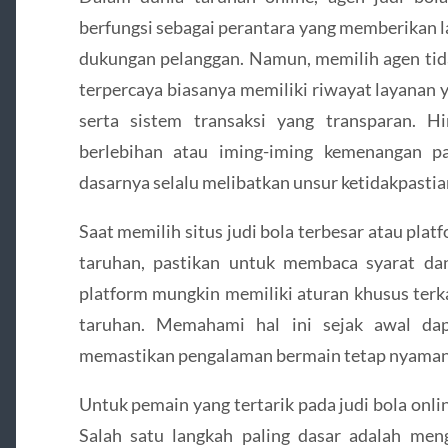
berfungsi sebagai perantara yang memberikan l
dukungan pelanggan. Namun, memilih agen tid
terpercaya biasanya memiliki riwayat layanan y
serta sistem transaksi yang transparan. H
berlebihan atau iming-iming kemenangan pa
dasarnya selalu melibatkan unsur ketidakpastia
Saat memilih situs judi bola terbesar atau pl
taruhan, pastikan untuk membaca syarat dan
platform mungkin memiliki aturan khusus terka
taruhan. Memahami hal ini sejak awal da
memastikan pengalaman bermain tetap nyaman
Untuk pemain yang tertarik pada judi bola online
Salah satu langkah paling dasar adalah men