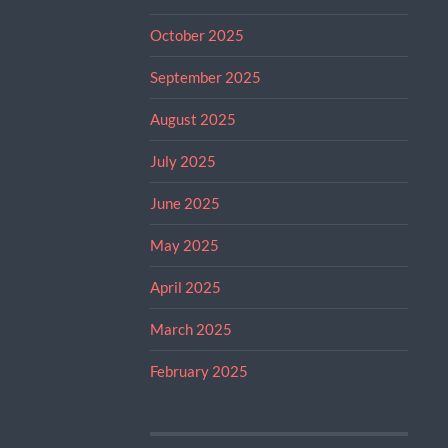
October 2025
September 2025
August 2025
July 2025
June 2025
May 2025
April 2025
March 2025
February 2025